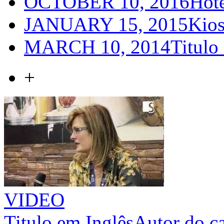
OCTOBER 10, 2016
Hot
JANUARY 15, 2015
Kios
MARCH 10, 2014
Titulo
+
VIDEO
Titulo em Inglês
Autor do c