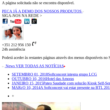
A página solicitada não se encontra disponível.
PEÇA JÁ A DEMO DOS NOSSOS PRODUTOS
SIGA-NOS NA REDE >
+351 212 956 150
24h
assistência
Poderá aceder às restantes páginas através dos menus disponíveis no 
News
VER TODAS AS NOTÍCIAS
SETEMBRO 01, 2018
Softconcept integra grupo LCG
OUTUBRO 10, 2016
Hotel das Amoras
JANEIRO 15, 2015
Pateo Saudade com solução Kiosk Self-Ser
MARçO 10, 2014
A Softconcept vai estar presente na BTL 2014
+