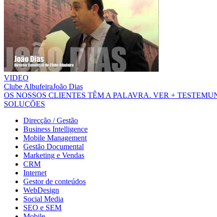
VIDEO
Clube Albufeira
João Dias
OS NOSSOS CLIENTES TÊM A PALAVRA.
VER + TESTEM
SOLUÇÕES
Direcção / Gestão
Business Intelligence
Mobile Management
Gestão Documental
Marketing e Vendas
CRM
Internet
Gestor de conteúdos
WebDesign
Social Media
SEO e SEM
Mobile