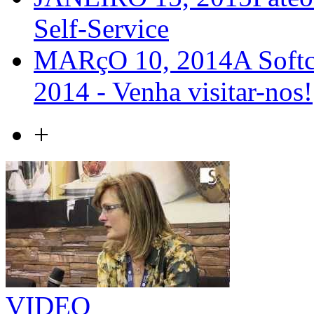
Self-Service
MARçO 10, 2014
A Softc
2014 - Venha visitar-nos!
+
VIDEO