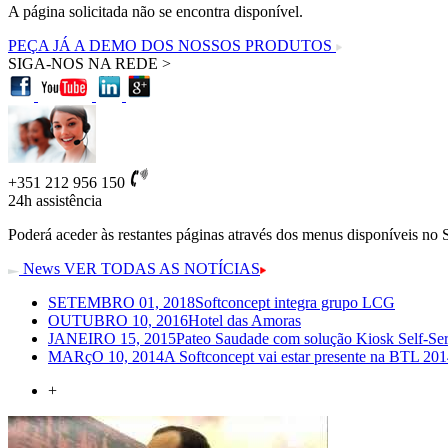
A página solicitada não se encontra disponível.
PEÇA JÁ A DEMO DOS NOSSOS PRODUTOS
SIGA-NOS NA REDE >
+351 212 956 150
24h
assistência
Poderá aceder às restantes páginas através dos menus disponíveis no 
News
VER TODAS AS NOTÍCIAS
SETEMBRO 01, 2018
Softconcept integra grupo LCG
OUTUBRO 10, 2016
Hotel das Amoras
JANEIRO 15, 2015
Pateo Saudade com solução Kiosk Self-Ser
MARçO 10, 2014
A Softconcept vai estar presente na BTL 2014
+