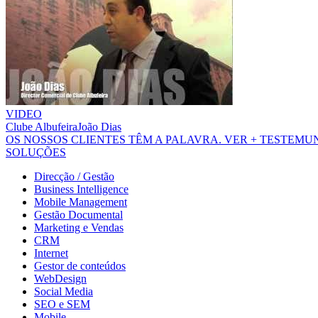
VIDEO
Clube Albufeira
João Dias
OS NOSSOS CLIENTES TÊM A PALAVRA.
VER + TESTEM
SOLUÇÕES
Direcção / Gestão
Business Intelligence
Mobile Management
Gestão Documental
Marketing e Vendas
CRM
Internet
Gestor de conteúdos
WebDesign
Social Media
SEO e SEM
Mobile