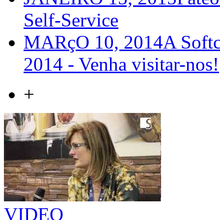
Self-Service
MARçO 10, 2014
A Softc
2014 - Venha visitar-nos!
+
VIDEO