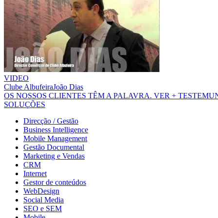
VIDEO
Clube Albufeira
João Dias
OS NOSSOS CLIENTES TÊM A PALAVRA.
VER + TESTEM
SOLUÇÕES
Direcção / Gestão
Business Intelligence
Mobile Management
Gestão Documental
Marketing e Vendas
CRM
Internet
Gestor de conteúdos
WebDesign
Social Media
SEO e SEM
Mobile