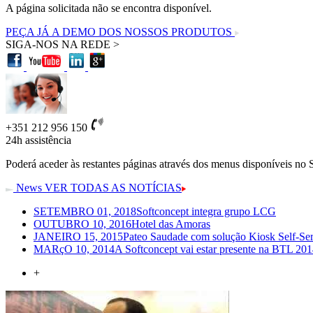
A página solicitada não se encontra disponível.
PEÇA JÁ A DEMO DOS NOSSOS PRODUTOS
SIGA-NOS NA REDE >
+351 212 956 150
24h
assistência
Poderá aceder às restantes páginas através dos menus disponíveis no 
News
VER TODAS AS NOTÍCIAS
SETEMBRO 01, 2018
Softconcept integra grupo LCG
OUTUBRO 10, 2016
Hotel das Amoras
JANEIRO 15, 2015
Pateo Saudade com solução Kiosk Self-Ser
MARçO 10, 2014
A Softconcept vai estar presente na BTL 2014
+