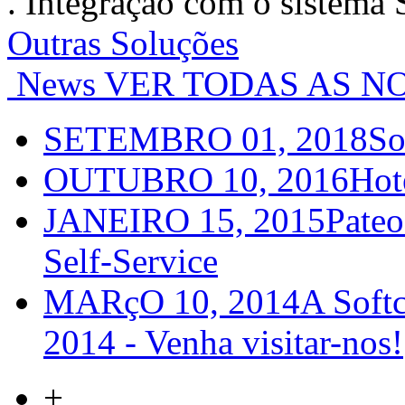
. Integração com o sistema 
Outras Soluções
News
VER TODAS AS NO
SETEMBRO 01, 2018
So
OUTUBRO 10, 2016
Hot
JANEIRO 15, 2015
Pateo
Self-Service
MARçO 10, 2014
A Softc
2014 - Venha visitar-nos!
+