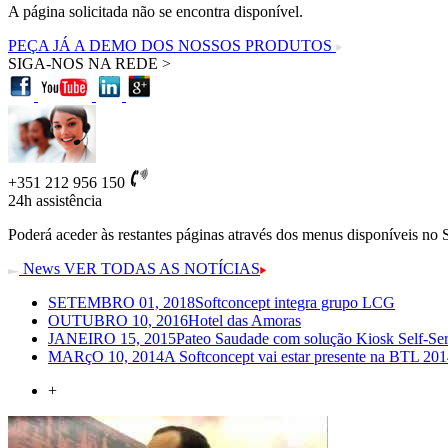
A página solicitada não se encontra disponível.
PEÇA JÁ A DEMO DOS NOSSOS PRODUTOS
SIGA-NOS NA REDE >
+351 212 956 150
24h
assistência
Poderá aceder às restantes páginas através dos menus disponíveis no 
News
VER TODAS AS NOTÍCIAS
SETEMBRO 01, 2018
Softconcept integra grupo LCG
OUTUBRO 10, 2016
Hotel das Amoras
JANEIRO 15, 2015
Pateo Saudade com solução Kiosk Self-Ser
MARçO 10, 2014
A Softconcept vai estar presente na BTL 2014
+