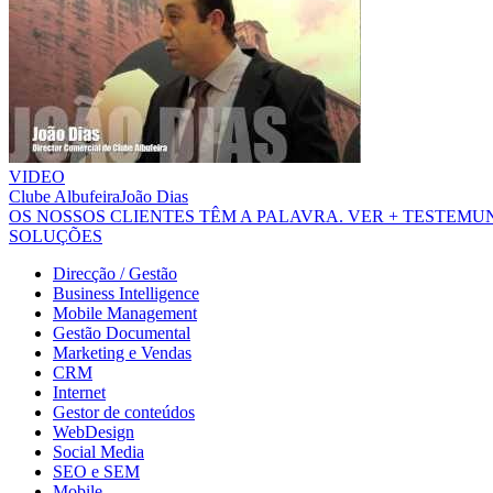
VIDEO
Clube Albufeira
João Dias
OS NOSSOS CLIENTES TÊM A PALAVRA.
VER + TESTEM
SOLUÇÕES
Direcção / Gestão
Business Intelligence
Mobile Management
Gestão Documental
Marketing e Vendas
CRM
Internet
Gestor de conteúdos
WebDesign
Social Media
SEO e SEM
Mobile