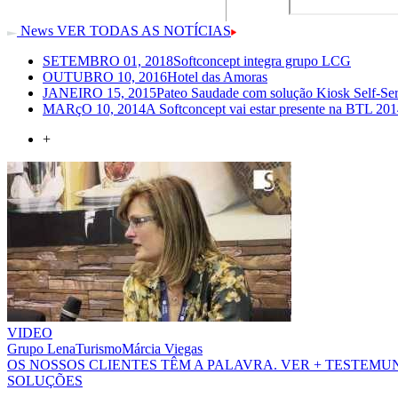
News
VER TODAS AS NOTÍCIAS
SETEMBRO 01, 2018
Softconcept integra grupo LCG
OUTUBRO 10, 2016
Hotel das Amoras
JANEIRO 15, 2015
Pateo Saudade com solução Kiosk Self-Ser
MARçO 10, 2014
A Softconcept vai estar presente na BTL 2014
+
VIDEO
Grupo LenaTurismo
Márcia Viegas
OS NOSSOS CLIENTES TÊM A PALAVRA.
VER + TESTEM
SOLUÇÕES