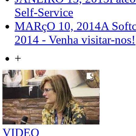
Self-Service
MARçO 10, 2014
A Softc
2014 - Venha visitar-nos!
+
VIDEO